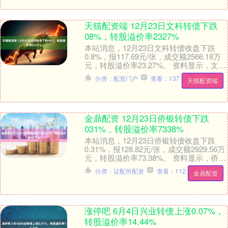
天猫配资端 12月23日文科转债下跌
08%，转股溢价率2327%
本站消息，12月23日文科转债收盘下跌
0.8%，报117.69元/张，成交额2566.18万
元，转股溢价率23.27%。 资料显示，文科
转债信用级别为“A-”，....
分类：配资门户
查看：137
天猫配资端
金鼎配资 12月23日侨银转债下跌
031%，转股溢价率7338%
本站消息，12月23日侨银转债收盘下跌
0.31%，报128.82元/张，成交额2929.56万
元，转股溢价率73.38%。 资料显示，侨银
转债信用级别为“A+”....
分类：证配所配资
查看：112
金鼎配资
涨停吧 6月4日兴业转债上涨0.07%，
转股溢价率14.44%