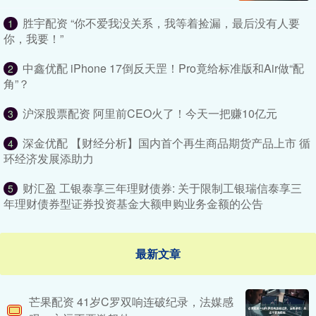
胜宇配资 “你不爱我没关系，我等着捡漏，最后没有人要
1
你，我要！”
中鑫优配 iPhone 17倒反天罡！Pro竟给标准版和Air做“配
2
角”？
沪深股票配资 阿里前CEO火了！今天一把赚10亿元
3
深金优配 【财经分析】国内首个再生商品期货产品上市 循
4
环经济发展添助力
财汇盈 工银泰享三年理财债券: 关于限制工银瑞信泰享三
5
年理财债券型证券投资基金大额申购业务金额的公告
最新文章
芒果配资 41岁C罗双响连破纪录，法媒感