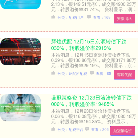
2.13%，报149.51元/张，成交额4900.23万
元，转股溢价率31.74%。 资料显示，润达
转债信用级别为“AA”....
分类：配资门户
查看：169
安徽润格
辉煌优配 12月15日京源转债下跌
039%，转股溢价率2919%
本站消息，12月15日京源转债收盘下跌
0.39%，报136.86元/张，成交额3171.88万
元，转股溢价率29.19%。 资料显示，京源
转债信用级别为“A”，....
分类：证配所配资
查看：88
辉煌优配
鼎冠策略资 12月23日洽洽转债下跌
006%，转股溢价率19485%
本站消息，12月23日洽洽转债收盘下跌
0.06%，报116.08元/张，成交额1080.18万
元，转股溢价率194.85%。 资料显示，洽
洽转债信用级别为“AA....
分类：配资平台
查看：206
鼎冠策略资