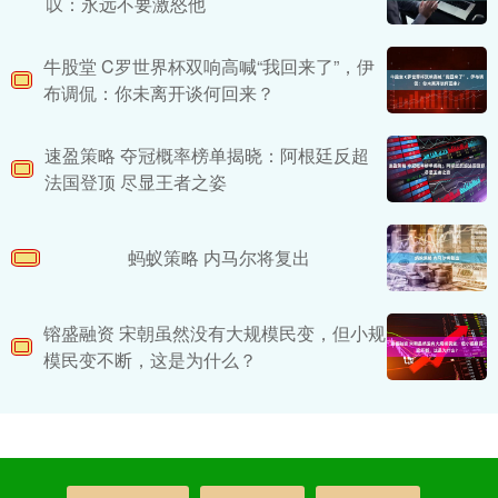
叹：永远不要激怒他
牛股堂 C罗世界杯双响高喊“我回来了”，伊
布调侃：你未离开谈何回来？
速盈策略 夺冠概率榜单揭晓：阿根廷反超
法国登顶 尽显王者之姿
蚂蚁策略 内马尔将复出
镕盛融资 宋朝虽然没有大规模民变，但小规
模民变不断，这是为什么？